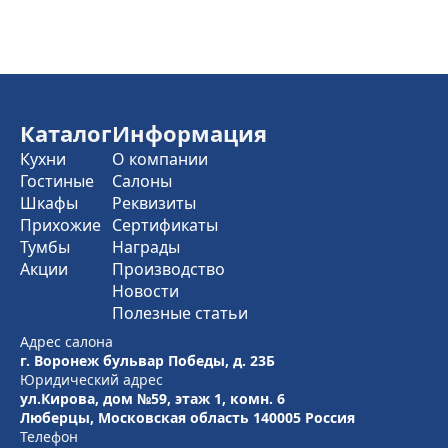
×
ТЦ «Арена»
г. Воронеж бульвар Победы, д. 23Б
+7 (800) 775-60-80
Каталог
Информация
Построить маршрут
Кухни
О компании
Гостиные
Салоны
Записаться в салон
Шкафы
Реквизиты
Прихожие
Сертификаты
Тумбы
Награды
Акции
Производство
Новости
Полезные статьи
Адрес салона
г. Воронеж бульвар Победы, д. 23Б
Юридический адрес
ул.Кирова, дом №59, этаж 1,
комн. 6
Люберцы, Московская область
140005 Россия
Телефон